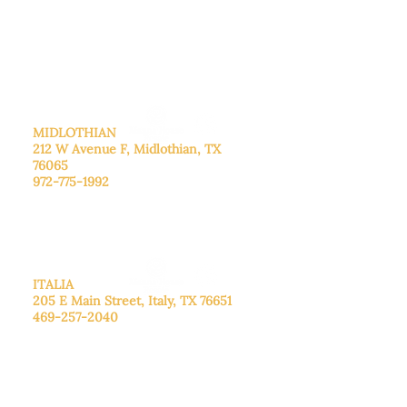
De lunes a viernes: de 8:30 a 16:00.
Sábado: Llame para concertar una
cita.
Domingo
: Cerrado
MIDLOTHIAN
212 W Avenue F,
Midlothian, TX
76065
972-775-1992
De lunes a viernes: de 9:00 a 17:00.
Sábado: 9:00 a 16:00
Domingo: Cerrado
ITALIA
205 E Main Street, Italy, TX 76651
469-257-2040
De lunes a viernes: de 9:00 a 17:00.
Sábado: 9:00 a 16:00
Domingo: Cerrado