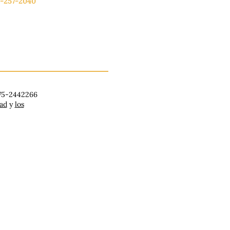
-257-2040
lunes a viernes: de 9:00 a 17:00.
ado: 9:00 a 16:00
ingo: Cerrado
 75-2442266
dad
y
los