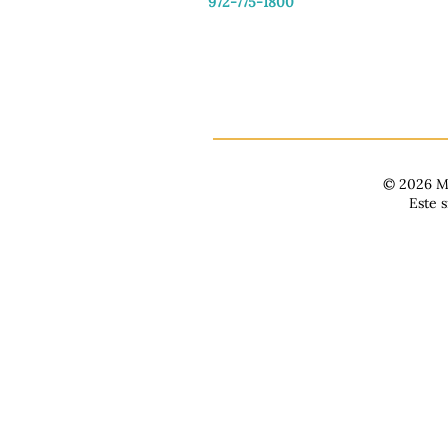
972-775-1800
De martes a viernes: de 11:00 a 16:30
Sábado: 9:30 a. m. - 3:30 p. m.
Domingo y lunes: Cerrado
© 2026 Ma
Este 