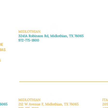
MIDLOTHIAN
3241A Robinson Rd, Midlothian, TX 76065
972-775-1800
DE
De lunes a viernes: de 8:30 a 16:00.
Sábado: Llame para concertar una cita.
MAS
Domingo
: Cerrado
S
CH.OR
MIDLOTHIAN
ITA
76065
212 W Avenue F,
Midlothian, TX 76065
205