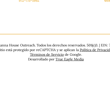
972-775-1992
469
De lunes a viernes: de 9:00 a 17:00.
De 
.
Sábado: 9:00 a 16:00
Sáb
Domingo: Cerrado
Dom
nna House Outreach. Todos los derechos reservados. 501(c)3. | EIN:
sitio está protegido por reCAPTCHA y se aplican la
Política de Privaci
Términos de Servicio
de Google.
Desarrollado por
True Eagle Media