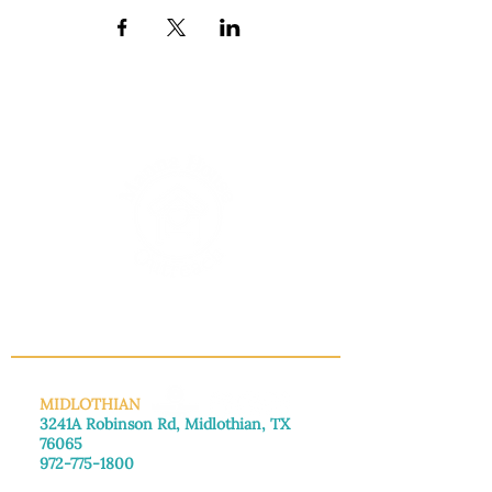
INFO@MANNAHOUSEOUTREACH.ORG
MIDLOTHIAN
3241A Robinson Rd, Midlothian, TX
76065
972-775-1800
De lunes a viernes: de 8:30 a 16:00.