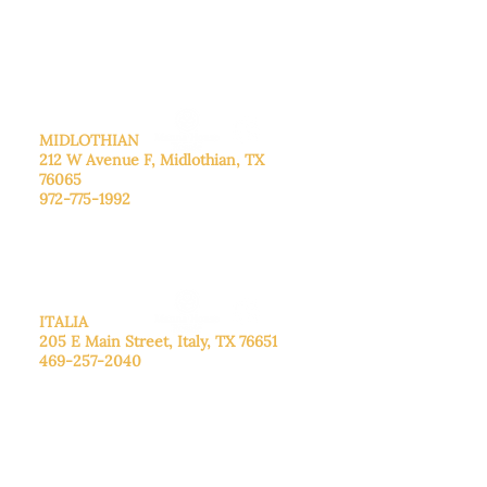
Sábado: Llame para concertar una
cita.
Domingo
: Cerrado
MIDLOTHIAN
212 W Avenue F,
Midlothian, TX
76065
972-775-1992
De lunes a viernes: de 9:00 a 17:00.
Sábado: 9:00 a 16:00
Domingo: Cerrado
ITALIA
205 E Main Street, Italy, TX 76651
469-257-2040
De lunes a viernes: de 9:00 a 17:00.
Sábado: 9:00 a 16:00
Domingo: Cerrado
CENTRO DE DONACIONES