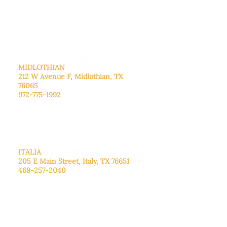
Sábado: Llame para concertar una
cita.
Domingo
: Cerrado
MIDLOTHIAN
212 W Avenue F,
Midlothian, TX
76065
972-775-1992
De lunes a viernes: de 9:00 a 17:00.
Sábado: 9:00 a 16:00
Domingo: Cerrado
ITALIA
205 E Main Street, Italy, TX 76651
469-257-2040
De lunes a viernes: de 9:00 a 17:00.
Sábado: 9:00 a 16:00
Domingo: Cerrado
CENTRO DE DONACIONES