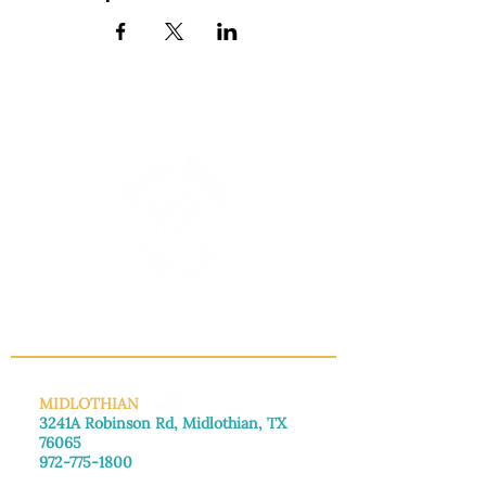
INFO@MANNAHOUSEOUTREACH.ORG
MIDLOTHIAN
3241A Robinson Rd, Midlothian, TX
76065
972-775-1800
De lunes a viernes: de 8:30 a 16:00.