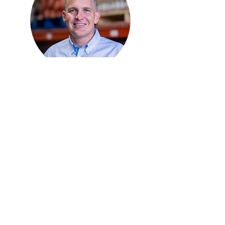
Kasey Cheshier
NUESTRA
HISTORIA
¡Descubre cómo hemos
Stephen Mueller
estado sirviendo a