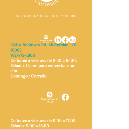
INFO@MANNAHOUSEOUTREACH.ORG
MIDLOTHIAN
3241A Robinson Rd, Midlothian, TX
76065
972-775-1800
De lunes a viernes: de 8:30 a 16:00.
Sábado: Llame para concertar una
cita.
Domingo
: Cerrado
MIDLOTHIAN
212 W Avenue F,
Midlothian, TX
76065
972-775-1992
De lunes a viernes: de 9:00 a 17:00.
Sábado: 9:00 a 16:00