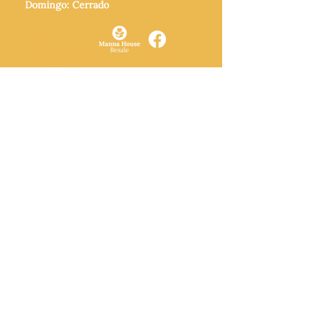
Domingo: Cerrado
ITALIA
205 E Main Street, Italy, TX 76651
469-257-2040
De lunes a viernes: de 9:00 a 17:00.
Sábado: 9:00 a 16:00
Domingo: Cerrado
CENTRO DE DONACIONES
3221B Robinson Rd, Midlothian, TX
76065
972-775-1800
De martes a viernes: de 11:00 a 16:30.
Sábado: 9:30 a. m. - 3:30 p. m.
Domingo y lunes: Cerrado
© 2026 Manna House Outreach. Todos los