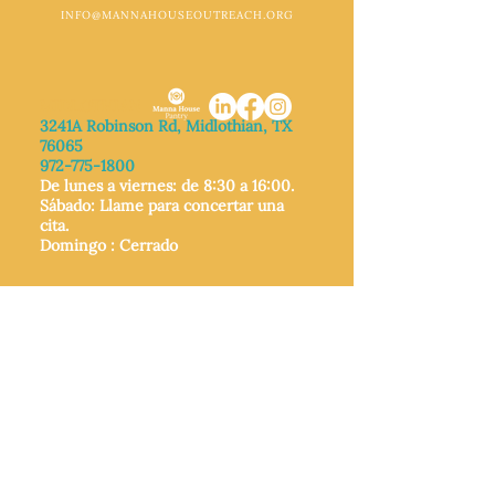
INFO@MANNAHOUSEOUTREACH.ORG
MIDLOTHIAN
3241A Robinson Rd, Midlothian, TX
76065
972-775-1800
De lunes a viernes: de 8:30 a 16:00.
Sábado: Llame para concertar una
cita.
Domingo
: Cerrado
MIDLOTHIAN
212 W Avenue F,
Midlothian, TX
76065
972-775-1992
De lunes a viernes: de 9:00 a 17:00.
Sábado: 9:00 a 16:00
Domingo: Cerrado