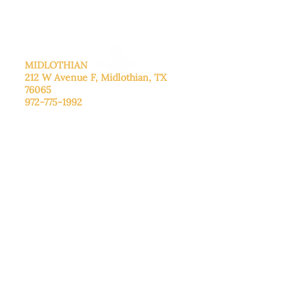
Domingo
: Cerrado
MIDLOTHIAN
212 W Avenue F,
Midlothian, TX
76065
972-775-1992
De lunes a viernes: de 9:00 a 17:00.
Sábado: 9:00 a 16:00
Domingo: Cerrado
ITALIA
205 E Main Street, Italy, TX 76651
469-257-2040
De lunes a viernes: de 9:00 a 17:00.
Sábado: 9:00 a 16:00
Domingo: Cerrado
CENTRO DE DONACIONES
3221B Robinson Rd, Midlothian, TX
76065