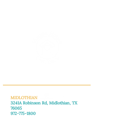
INFO@MANNAHOUSEOUTREACH.ORG
MIDLOTHIAN
3241A Robinson Rd, Midlothian, TX
76065
972-775-1800
De lunes a viernes: de 8:30 a 16:00.
Sábado: Llame para concertar una
cita.