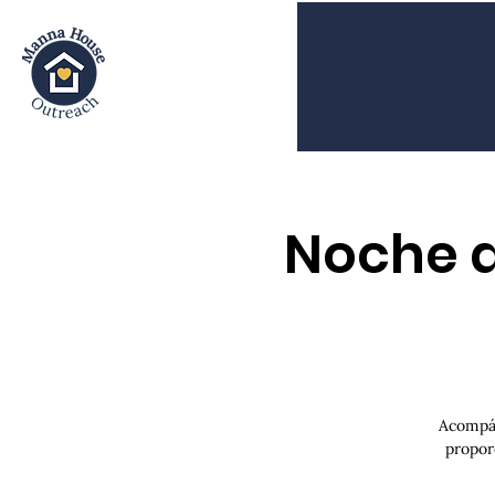
Noche d
Acompáñ
propor