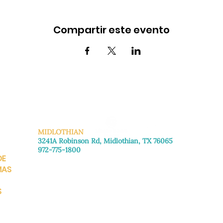
Compartir este evento
MIDLOTHIAN
3241A Robinson Rd, Midlothian, TX 76065
972-775-1800
DE
De lunes a viernes: de 8:30 a 16:00.
Sábado: Llame para concertar una cita.
MAS
Domingo
: Cerrado
S