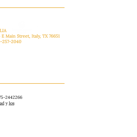
LIA
 E Main Street, Italy, TX 76651
-257-2040
lunes a viernes: de 9:00 a 17:00.
ado: 9:00 a 16:00
ingo: Cerrado
 75-2442266
dad
y
los