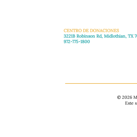
INFO@MANNAHOUSEOUTREA
G
CENTRO DE DONACIONES
3221B Robinson Rd, Midlothian, TX 
972-775-1800
De martes a viernes: de 11:00 a 16:30
Sábado: 9:30 a. m. - 3:30 p. m.
Domingo y lunes: Cerrado
© 2026 Ma
Este 