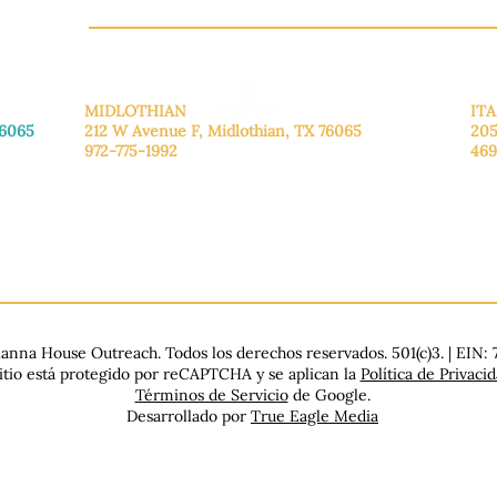
CH.OR
MIDLOTHIAN
ITA
76065
212 W Avenue F,
Midlothian, TX 76065
205
972-775-1992
469
De lunes a viernes: de 9:00 a 17:00.
De 
.
Sábado: 9:00 a 16:00
Sáb
Domingo: Cerrado
Dom
nna House Outreach. Todos los derechos reservados. 501(c)3. | EIN:
sitio está protegido por reCAPTCHA y se aplican la
Política de Privaci
Términos de Servicio
de Google.
Desarrollado por
True Eagle Media