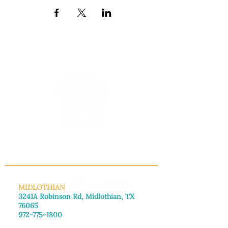
INFO@MANNAHOUSEOUTREACH.ORG
MIDLOTHIAN
3241A Robinson Rd, Midlothian, TX
76065
972-775-1800
De lunes a viernes: de 8:30 a 16:00.