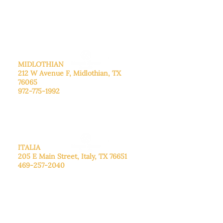
Sábado: Llame para concertar una
cita.
Domingo
: Cerrado
MIDLOTHIAN
212 W Avenue F,
Midlothian, TX
76065
972-775-1992
De lunes a viernes: de 9:00 a 17:00.
Sábado: 9:00 a 16:00
Domingo: Cerrado
ITALIA
205 E Main Street, Italy, TX 76651
469-257-2040
De lunes a viernes: de 9:00 a 17:00.
Sábado: 9:00 a 16:00
Domingo: Cerrado
CENTRO DE DONACIONES