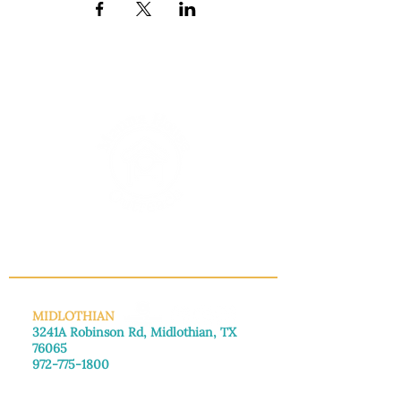
INFO@MANNAHOUSEOUTREACH.ORG
MIDLOTHIAN
3241A Robinson Rd, Midlothian, TX
76065
972-775-1800
De lunes a viernes: de 8:30 a 16:00.
Sábado: Llame para concertar una