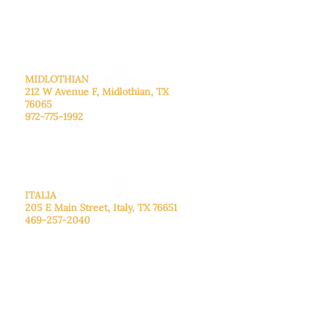
cita.
Domingo
: Cerrado
MIDLOTHIAN
212 W Avenue F,
Midlothian, TX
76065
972-775-1992
De lunes a viernes: de 9:00 a 17:00.
Sábado: 9:00 a 16:00
Domingo: Cerrado
ITALIA
205 E Main Street, Italy, TX 76651
469-257-2040
De lunes a viernes: de 9:00 a 17:00.
Sábado: 9:00 a 16:00
Domingo: Cerrado
CENTRO DE DONACIONES
3221B Robinson Rd, Midlothian, TX