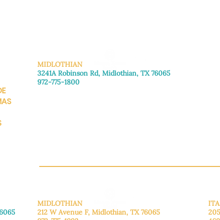
MIDLOTHIAN
3241A Robinson Rd, Midlothian, TX 76065
972-775-1800
DE
De lunes a viernes: de 8:30 a 16:00.
Sábado: Llame para concertar una cita.
MAS
Domingo
: Cerrado
S
CH.OR
MIDLOTHIAN
ITA
76065
212 W Avenue F,
Midlothian, TX 76065
205