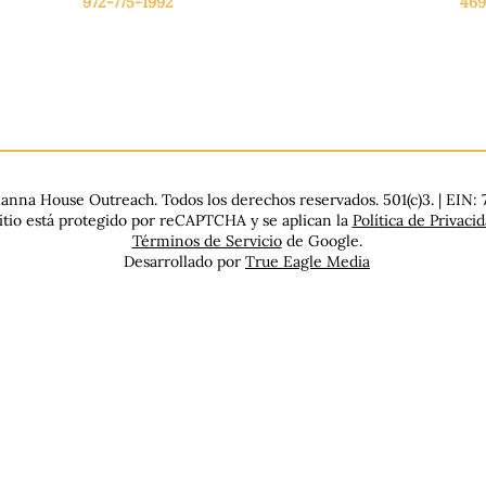
972-775-1992
469
De lunes a viernes: de 9:00 a 17:00.
De 
.
Sábado: 9:00 a 16:00
Sáb
Domingo: Cerrado
Dom
nna House Outreach. Todos los derechos reservados. 501(c)3. | EIN:
sitio está protegido por reCAPTCHA y se aplican la
Política de Privaci
Términos de Servicio
de Google.
Desarrollado por
True Eagle Media