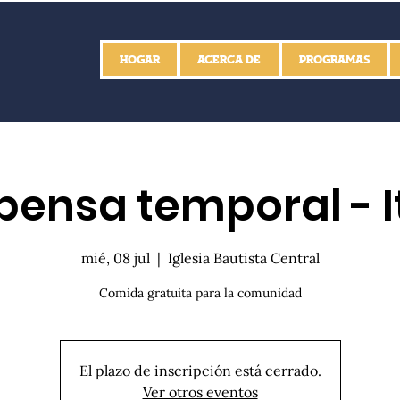
HOGAR
ACERCA DE
PROGRAMAS
ensa temporal - I
mié, 08 jul
  |  
Iglesia Bautista Central
Comida gratuita para la comunidad
El plazo de inscripción está cerrado.
Ver otros eventos