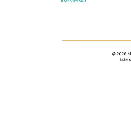
972-775-1800
De martes a viernes: de 11:00 a 16:30
Sábado: 9:30 a. m. - 3:30 p. m.
Domingo y lunes: Cerrado
© 2026 Ma
Este 