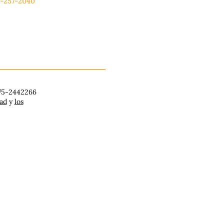
-257-2040
lunes a viernes: de 9:00 a 17:00.
ado: 9:00 a 16:00
ingo: Cerrado
 75-2442266
dad
y
los