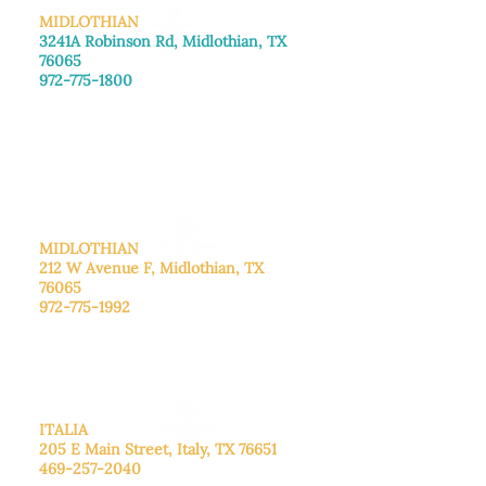
MIDLOTHIAN
3241A Robinson Rd, Midlothian, TX
76065
972-775-1800
De lunes a viernes: de 8:30 a 16:00.
Sábado: Llame para concertar una
cita.
Domingo
: Cerrado
MIDLOTHIAN
212 W Avenue F,
Midlothian, TX
76065
972-775-1992
De lunes a viernes: de 9:00 a 17:00.
Sábado: 9:00 a 16:00
Domingo: Cerrado
ITALIA
205 E Main Street, Italy, TX 76651
469-257-2040