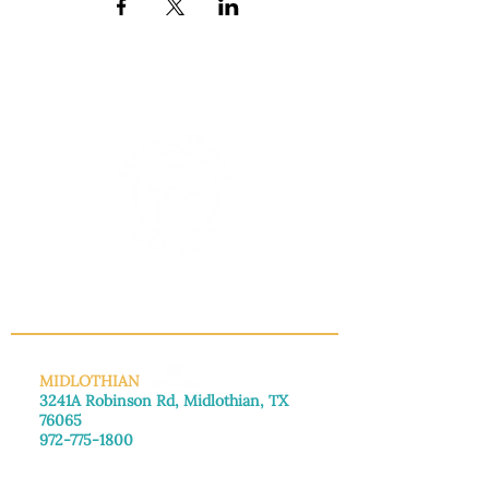
INFO@MANNAHOUSEOUTREACH.ORG
MIDLOTHIAN
3241A Robinson Rd, Midlothian, TX
76065
972-775-1800
De lunes a viernes: de 8:30 a 16:00.
Sábado: Llame para concertar una