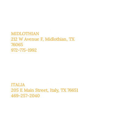
cita.
Domingo
: Cerrado
MIDLOTHIAN
212 W Avenue F,
Midlothian, TX
76065
972-775-1992
De lunes a viernes: de 9:00 a 17:00.
Sábado: 9:00 a 16:00
Domingo: Cerrado
ITALIA
205 E Main Street, Italy, TX 76651
469-257-2040
De lunes a viernes: de 9:00 a 17:00.
Sábado: 9:00 a 16:00
Domingo: Cerrado
CENTRO DE DONACIONES
3221B Robinson Rd, Midlothian, TX