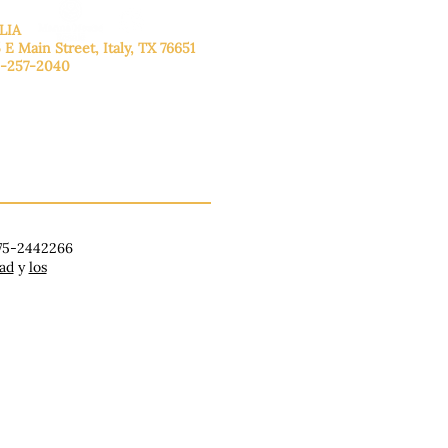
LIA
 E Main Street, Italy, TX 76651
-257-2040
lunes a viernes: de 9:00 a 17:00.
ado: 9:00 a 16:00
ingo: Cerrado
 75-2442266
dad
y
los