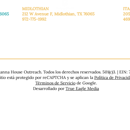
MIDLOTHIAN
ITA
76065
212 W Avenue F,
Midlothian, TX 76065
205
972-775-1992
469
De lunes a viernes: de 9:00 a 17:00.
De 
.
Sábado: 9:00 a 16:00
Sáb
Domingo: Cerrado
Dom
nna House Outreach. Todos los derechos reservados. 501(c)3. | EIN:
sitio está protegido por reCAPTCHA y se aplican la
Política de Privaci
Términos de Servicio
de Google.
Desarrollado por
True Eagle Media