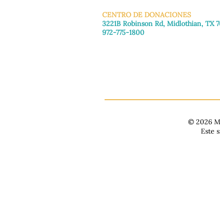
CENTRO DE DONACIONES
3221B Robinson Rd, Midlothian, TX 
972-775-1800
De martes a viernes: de 11:00 a 16:30
Sábado: 9:30 a. m. - 3:30 p. m.
Domingo y lunes: Cerrado
© 2026 Ma
Este 