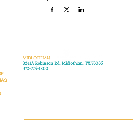
MIDLOTHIAN
3241A Robinson Rd, Midlothian, TX 76065
972-775-1800
DE
De lunes a viernes: de 8:30 a 16:00.
Sábado: Llame para concertar una cita.
MAS
Domingo
: Cerrado
S
CH.OR