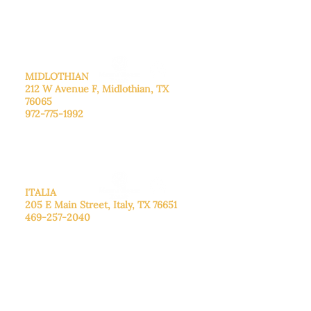
cita.
Domingo
: Cerrado
MIDLOTHIAN
212 W Avenue F,
Midlothian, TX
76065
972-775-1992
De lunes a viernes: de 9:00 a 17:00.
Sábado: 9:00 a 16:00
Domingo: Cerrado
ITALIA
205 E Main Street, Italy, TX 76651
469-257-2040
De lunes a viernes: de 9:00 a 17:00.
Sábado: 9:00 a 16:00
Domingo: Cerrado
CENTRO DE DONACIONES
3221B Robinson Rd, Midlothian, TX