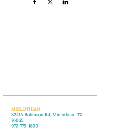
INFO@MANNAHOUSEOUTREACH.ORG
MIDLOTHIAN
3241A Robinson Rd, Midlothian, TX
76065
972-775-1800
De lunes a viernes: de 8:30 a 16:00.
Sábado: Llame para concertar una