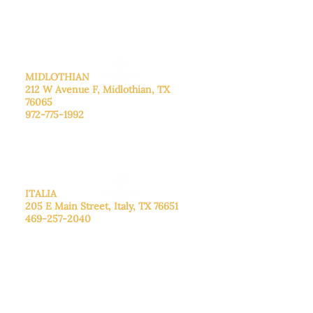
cita.
Domingo
: Cerrado
MIDLOTHIAN
212 W Avenue F,
Midlothian, TX
76065
972-775-1992
De lunes a viernes: de 9:00 a 17:00.
Sábado: 9:00 a 16:00
Domingo: Cerrado
ITALIA
205 E Main Street, Italy, TX 76651
469-257-2040
De lunes a viernes: de 9:00 a 17:00.
Sábado: 9:00 a 16:00
Domingo: Cerrado
CENTRO DE DONACIONES
3221B Robinson Rd, Midlothian, TX