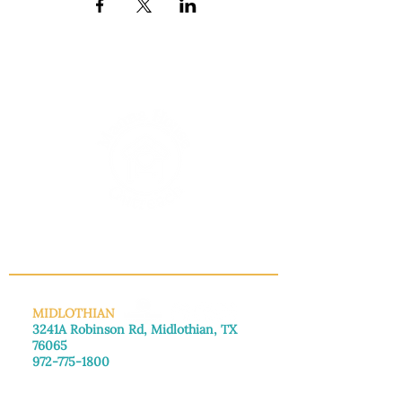
INFO@MANNAHOUSEOUTREACH.ORG
MIDLOTHIAN
3241A Robinson Rd, Midlothian, TX
76065
972-775-1800
De lunes a viernes: de 8:30 a 16:00.
Sábado: Llame para concertar una