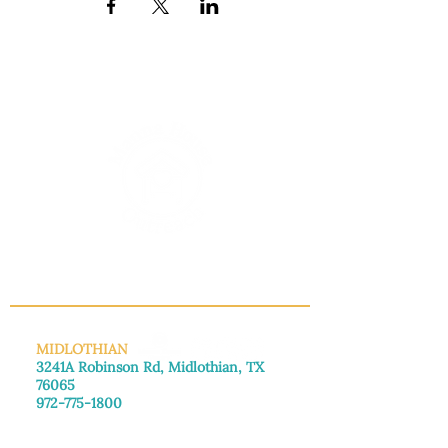
INFO@MANNAHOUSEOUTREACH.ORG
MIDLOTHIAN
3241A Robinson Rd, Midlothian, TX
76065
972-775-1800
De lunes a viernes: de 8:30 a 16:00.
Sábado: Llame para concertar una