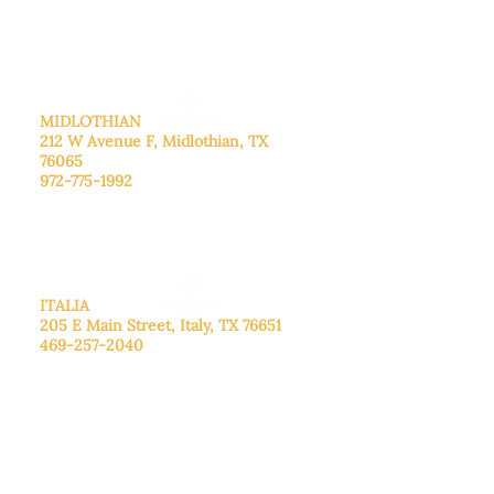
cita.
Domingo
: Cerrado
MIDLOTHIAN
212 W Avenue F,
Midlothian, TX
76065
972-775-1992
De lunes a viernes: de 9:00 a 17:00.
Sábado: 9:00 a 16:00
Domingo: Cerrado
ITALIA
205 E Main Street, Italy, TX 76651
469-257-2040
De lunes a viernes: de 9:00 a 17:00.
Sábado: 9:00 a 16:00
Domingo: Cerrado
CENTRO DE DONACIONES
3221B Robinson Rd, Midlothian, TX