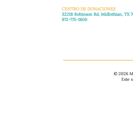
CENTRO DE DONACIONES
3221B Robinson Rd, Midlothian, TX 
972-775-1800
De martes a viernes: de 11:00 a 16:30
Sábado: 9:30 a. m. - 3:30 p. m.
Domingo y lunes: Cerrado
© 2026 Ma
Este 