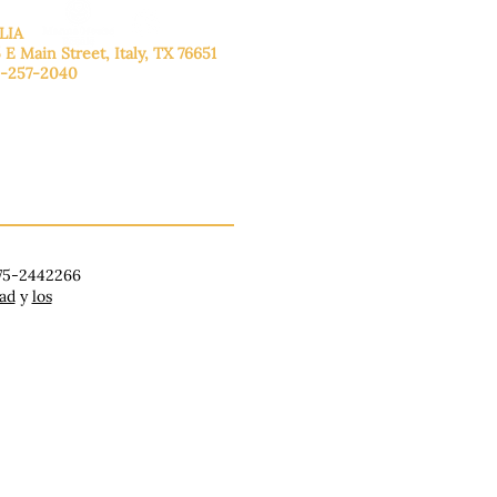
LIA
 E Main Street, Italy, TX 76651
-257-2040
lunes a viernes: de 9:00 a 17:00.
ado: 9:00 a 16:00
ingo: Cerrado
 75-2442266
dad
y
los