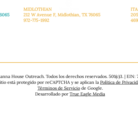
MIDLOTHIAN
ITA
76065
212 W Avenue F,
Midlothian, TX 76065
205
972-775-1992
469
De lunes a viernes: de 9:00 a 17:00.
De 
.
Sábado: 9:00 a 16:00
Sáb
Domingo: Cerrado
Dom
nna House Outreach. Todos los derechos reservados. 501(c)3. | EIN:
sitio está protegido por reCAPTCHA y se aplican la
Política de Privaci
Términos de Servicio
de Google.
Desarrollado por
True Eagle Media