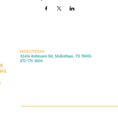
MIDLOTHIAN
3241A Robinson Rd, Midlothian, TX 76065
972-775-1800
DE
De lunes a viernes: de 8:30 a 16:00.
Sábado: Llame para concertar una cita.
MAS
Domingo
: Cerrado
S
CH.OR