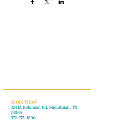
INFO@MANNAHOUSEOUTREACH.ORG
MIDLOTHIAN
3241A Robinson Rd, Midlothian, TX
76065
972-775-1800
De lunes a viernes: de 8:30 a 16:00.
Sábado: Llame para concertar una