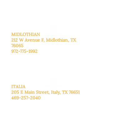
cita.
Domingo
: Cerrado
MIDLOTHIAN
212 W Avenue F,
Midlothian, TX
76065
972-775-1992
De lunes a viernes: de 9:00 a 17:00.
Sábado: 9:00 a 16:00
Domingo: Cerrado
ITALIA
205 E Main Street, Italy, TX 76651
469-257-2040
De lunes a viernes: de 9:00 a 17:00.
Sábado: 9:00 a 16:00
Domingo: Cerrado
CENTRO DE DONACIONES
3221B Robinson Rd, Midlothian, TX