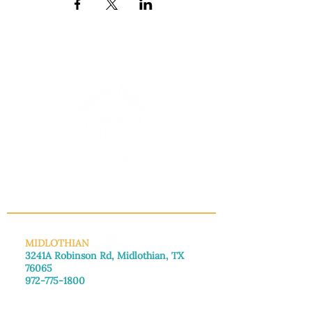
INFO@MANNAHOUSEOUTREACH.ORG
MIDLOTHIAN
3241A Robinson Rd, Midlothian, TX
76065
972-775-1800
De lunes a viernes: de 8:30 a 16:00.
Sábado: Llame para concertar una