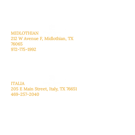
cita.
Domingo
: Cerrado
MIDLOTHIAN
212 W Avenue F,
Midlothian, TX
76065
972-775-1992
De lunes a viernes: de 9:00 a 17:00.
Sábado: 9:00 a 16:00
Domingo: Cerrado
ITALIA
205 E Main Street, Italy, TX 76651
469-257-2040
De lunes a viernes: de 9:00 a 17:00.
Sábado: 9:00 a 16:00
Domingo: Cerrado
CENTRO DE DONACIONES
3221B Robinson Rd, Midlothian, TX