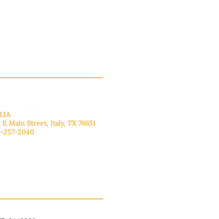
LIA
 E Main Street, Italy, TX 76651
-257-2040
lunes a viernes: de 9:00 a 17:00.
ado: 9:00 a 16:00
ingo: Cerrado