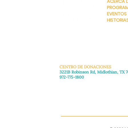
ACERCA 
PROGRA
EVENTOS
HISTORIA
INFO@MANNAHOUSEOUTREA
G
CENTRO DE DONACIONES
3221B Robinson Rd, Midlothian, TX 
972-775-1800
De martes a viernes: de 11:00 a 16:30
Sábado: 9:30 a. m. - 3:30 p. m.
Domingo y lunes: Cerrado