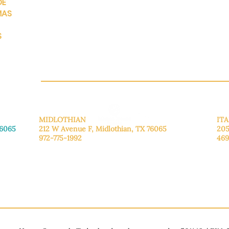
DE
De lunes a viernes: de 8:30 a 16:00.
Sábado: Llame para concertar una cita.
MAS
Domingo
: Cerrado
S
CH.OR
MIDLOTHIAN
ITA
76065
212 W Avenue F,
Midlothian, TX 76065
205
972-775-1992
469
De lunes a viernes: de 9:00 a 17:00.
De 
.
Sábado: 9:00 a 16:00
Sáb
Domingo: Cerrado
Dom