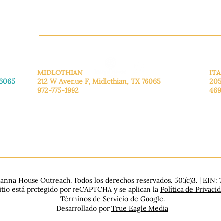
CH.OR
MIDLOTHIAN
ITA
76065
212 W Avenue F,
Midlothian, TX 76065
205
972-775-1992
469
De lunes a viernes: de 9:00 a 17:00.
De 
.
Sábado: 9:00 a 16:00
Sáb
Domingo: Cerrado
Dom
nna House Outreach. Todos los derechos reservados. 501(c)3. | EIN:
sitio está protegido por reCAPTCHA y se aplican la
Política de Privaci
Términos de Servicio
de Google.
Desarrollado por
True Eagle Media