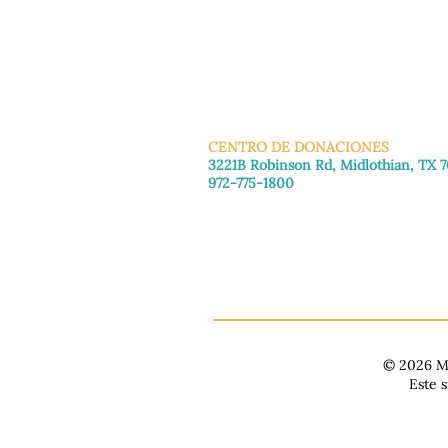
INFO@MANNAHOUSEOUTREA
G
CENTRO DE DONACIONES
3221B Robinson Rd, Midlothian, TX 
972-775-1800
De martes a viernes: de 11:00 a 16:30
Sábado: 9:30 a. m. - 3:30 p. m.
Domingo y lunes: Cerrado
© 2026 Ma
Este 