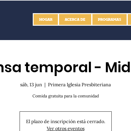
HOGAR
ACERCA DE
PROGRAMAS
sa temporal - Mid
sáb, 13 jun
  |  
Primera Iglesia Presbiteriana
Comida gratuita para la comunidad
El plazo de inscripción está cerrado.
Ver otros eventos