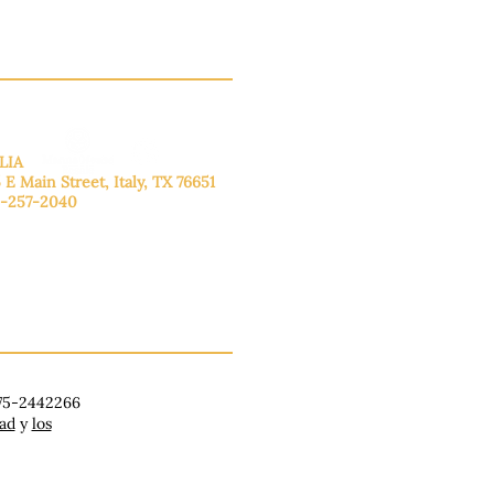
LIA
 E Main Street, Italy, TX 76651
-257-2040
lunes a viernes: de 9:00 a 17:00.
ado: 9:00 a 16:00
ingo: Cerrado
 75-2442266
dad
y
los