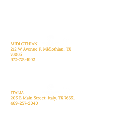
De lunes a viernes: de 8:30 a 16:00.
Sábado: Llame para concertar una
cita.
Domingo
: Cerrado
MIDLOTHIAN
212 W Avenue F,
Midlothian, TX
76065
972-775-1992
De lunes a viernes: de 9:00 a 17:00.
Sábado: 9:00 a 16:00
Domingo: Cerrado
ITALIA
205 E Main Street, Italy, TX 76651
469-257-2040
De lunes a viernes: de 9:00 a 17:00.
Sábado: 9:00 a 16:00
Domingo: Cerrado