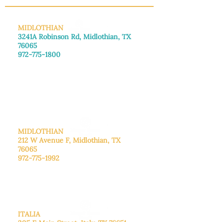
MIDLOTHIAN
3241A Robinson Rd, Midlothian, TX
76065
972-775-1800
De lunes a viernes: de 8:30 a 16:00.
Sábado: Llame para concertar una
cita.
Domingo
: Cerrado
MIDLOTHIAN
212 W Avenue F,
Midlothian, TX
76065
972-775-1992
De lunes a viernes: de 9:00 a 17:00.
Sábado: 9:00 a 16:00
Domingo: Cerrado
ITALIA