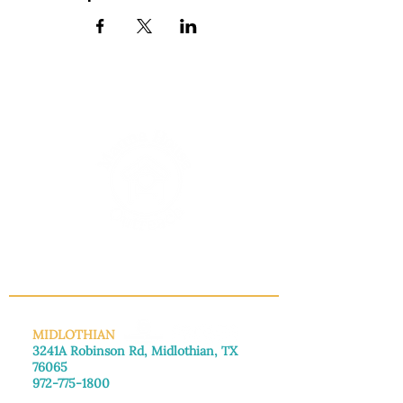
INFO@MANNAHOUSEOUTREACH.ORG
MIDLOTHIAN
3241A Robinson Rd, Midlothian, TX
76065
972-775-1800
De lunes a viernes: de 8:30 a 16:00.