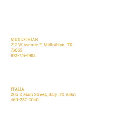
Sábado: Llame para concertar una
cita.
Domingo
: Cerrado
MIDLOTHIAN
212 W Avenue F,
Midlothian, TX
76065
972-775-1992
De lunes a viernes: de 9:00 a 17:00.
Sábado: 9:00 a 16:00
Domingo: Cerrado
ITALIA
205 E Main Street, Italy, TX 76651
469-257-2040
De lunes a viernes: de 9:00 a 17:00.
Sábado: 9:00 a 16:00
Domingo: Cerrado
CENTRO DE DONACIONES