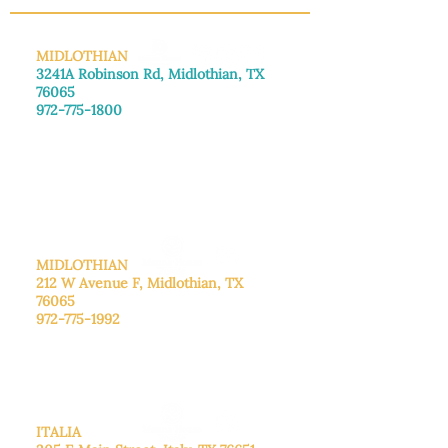
MIDLOTHIAN
3241A Robinson Rd, Midlothian, TX
76065
972-775-1800
De lunes a viernes: de 8:30 a 16:00.
Sábado: Llame para concertar una
cita.
Domingo
: Cerrado
MIDLOTHIAN
212 W Avenue F,
Midlothian, TX
76065
972-775-1992
De lunes a viernes: de 9:00 a 17:00.
Sábado: 9:00 a 16:00
Domingo: Cerrado
ITALIA