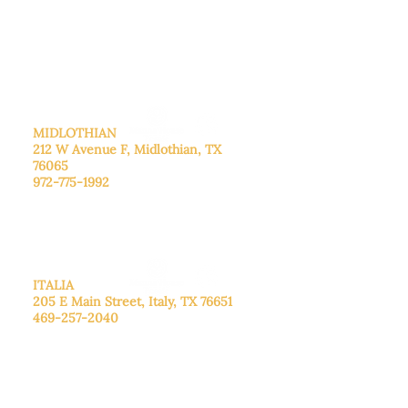
De lunes a viernes: de 8:30 a 16:00.
Sábado: Llame para concertar una
cita.
Domingo
: Cerrado
MIDLOTHIAN
212 W Avenue F,
Midlothian, TX
76065
972-775-1992
De lunes a viernes: de 9:00 a 17:00.
Sábado: 9:00 a 16:00
Domingo: Cerrado
ITALIA
205 E Main Street, Italy, TX 76651
469-257-2040
De lunes a viernes: de 9:00 a 17:00.
Sábado: 9:00 a 16:00
Domingo: Cerrado