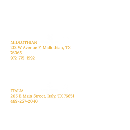
De lunes a viernes: de 8:30 a 16:00.
Sábado: Llame para concertar una
cita.
Domingo
: Cerrado
MIDLOTHIAN
212 W Avenue F,
Midlothian, TX
76065
972-775-1992
De lunes a viernes: de 9:00 a 17:00.
Sábado: 9:00 a 16:00
Domingo: Cerrado
ITALIA
205 E Main Street, Italy, TX 76651
469-257-2040
De lunes a viernes: de 9:00 a 17:00.
Sábado: 9:00 a 16:00
Domingo: Cerrado