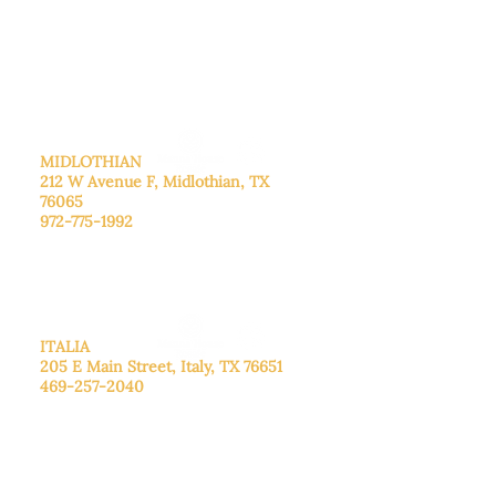
De lunes a viernes: de 8:30 a 16:00.
Sábado: Llame para concertar una
cita.
Domingo
: Cerrado
MIDLOTHIAN
212 W Avenue F,
Midlothian, TX
76065
972-775-1992
De lunes a viernes: de 9:00 a 17:00.
Sábado: 9:00 a 16:00
Domingo: Cerrado
ITALIA
205 E Main Street, Italy, TX 76651
469-257-2040
De lunes a viernes: de 9:00 a 17:00.
Sábado: 9:00 a 16:00
Domingo: Cerrado