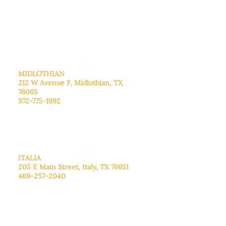
De lunes a viernes: de 8:30 a 16:00.
Sábado: Llame para concertar una
cita.
Domingo
: Cerrado
MIDLOTHIAN
212 W Avenue F,
Midlothian, TX
76065
972-775-1992
De lunes a viernes: de 9:00 a 17:00.
Sábado: 9:00 a 16:00
Domingo: Cerrado
ITALIA
205 E Main Street, Italy, TX 76651
469-257-2040
De lunes a viernes: de 9:00 a 17:00.
Sábado: 9:00 a 16:00
Domingo: Cerrado