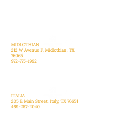
De lunes a viernes: de 8:30 a 16:00.
Sábado: Llame para concertar una
cita.
Domingo
: Cerrado
MIDLOTHIAN
212 W Avenue F,
Midlothian, TX
76065
972-775-1992
De lunes a viernes: de 9:00 a 17:00.
Sábado: 9:00 a 16:00
Domingo: Cerrado
ITALIA
205 E Main Street, Italy, TX 76651
469-257-2040
De lunes a viernes: de 9:00 a 17:00.
Sábado: 9:00 a 16:00
Domingo: Cerrado