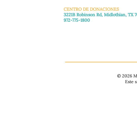
CENTRO DE DONACIONES
3221B Robinson Rd, Midlothian, TX 
972-775-1800
De martes a viernes: de 11:00 a 16:30
Sábado: 9:30 a. m. - 3:30 p. m.
Domingo y lunes: Cerrado
© 2026 Ma
Este 