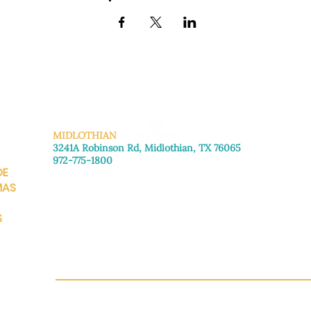
MIDLOTHIAN
3241A Robinson Rd, Midlothian, TX 76065
972-775-1800
DE
De lunes a viernes: de 8:30 a 16:00.
Sábado: Llame para concertar una cita.
MAS
Domingo
: Cerrado
S
CH.OR