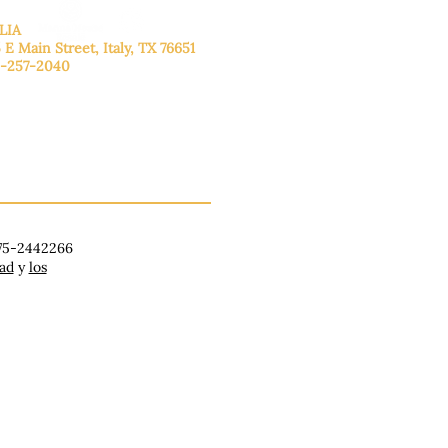
LIA
 E Main Street, Italy, TX 76651
-257-2040
lunes a viernes: de 9:00 a 17:00.
ado: 9:00 a 16:00
ingo: Cerrado
 75-2442266
dad
y
los