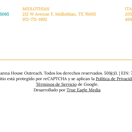
MIDLOTHIAN
ITA
76065
212 W Avenue F,
Midlothian, TX 76065
205
972-775-1992
469
De lunes a viernes: de 9:00 a 17:00.
De 
.
Sábado: 9:00 a 16:00
Sáb
Domingo: Cerrado
Dom
nna House Outreach. Todos los derechos reservados. 501(c)3. | EIN:
sitio está protegido por reCAPTCHA y se aplican la
Política de Privaci
Términos de Servicio
de Google.
Desarrollado por
True Eagle Media