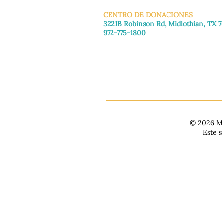
CENTRO DE DONACIONES
3221B Robinson Rd, Midlothian, TX 
972-775-1800
De martes a viernes: de 11:00 a 16:30
Sábado: 9:30 a. m. - 3:30 p. m.
Domingo y lunes: Cerrado
© 2026 Ma
Este 