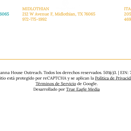
MIDLOTHIAN
ITA
76065
212 W Avenue F,
Midlothian, TX 76065
205
972-775-1992
469
De lunes a viernes: de 9:00 a 17:00.
De 
.
Sábado: 9:00 a 16:00
Sáb
Domingo: Cerrado
Dom
nna House Outreach. Todos los derechos reservados. 501(c)3. | EIN:
sitio está protegido por reCAPTCHA y se aplican la
Política de Privaci
Términos de Servicio
de Google.
Desarrollado por
True Eagle Media