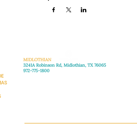
MIDLOTHIAN
3241A Robinson Rd, Midlothian, TX 76065
972-775-1800
DE
De lunes a viernes: de 8:30 a 16:00.
Sábado: Llame para concertar una cita.
MAS
Domingo
: Cerrado
S
CH.OR