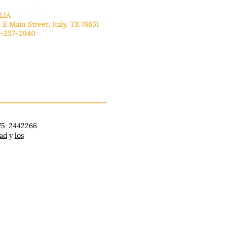
LIA
 E Main Street, Italy, TX 76651
-257-2040
lunes a viernes: de 9:00 a 17:00.
ado: 9:00 a 16:00
ingo: Cerrado
 75-2442266
dad
y
los