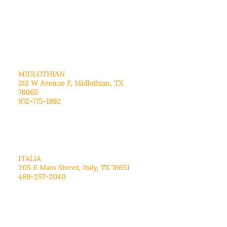
De lunes a viernes: de 8:30 a 16:00.
Sábado: Llame para concertar una
cita.
Domingo
: Cerrado
MIDLOTHIAN
212 W Avenue F,
Midlothian, TX
76065
972-775-1992
De lunes a viernes: de 9:00 a 17:00.
Sábado: 9:00 a 16:00
Domingo: Cerrado
ITALIA
205 E Main Street, Italy, TX 76651
469-257-2040
De lunes a viernes: de 9:00 a 17:00.
Sábado: 9:00 a 16:00
Domingo: Cerrado