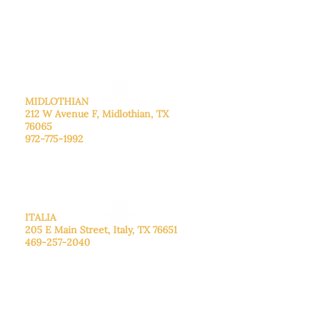
De lunes a viernes: de 8:30 a 16:00.
Sábado: Llame para concertar una
cita.
Domingo
: Cerrado
MIDLOTHIAN
212 W Avenue F,
Midlothian, TX
76065
972-775-1992
De lunes a viernes: de 9:00 a 17:00.
Sábado: 9:00 a 16:00
Domingo: Cerrado
ITALIA
205 E Main Street, Italy, TX 76651
469-257-2040
De lunes a viernes: de 9:00 a 17:00.
Sábado: 9:00 a 16:00
Domingo: Cerrado