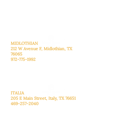
De lunes a viernes: de 8:30 a 16:00.
Sábado: Llame para concertar una
cita.
Domingo
: Cerrado
MIDLOTHIAN
212 W Avenue F,
Midlothian, TX
76065
972-775-1992
De lunes a viernes: de 9:00 a 17:00.
Sábado: 9:00 a 16:00
Domingo: Cerrado
ITALIA
205 E Main Street, Italy, TX 76651
469-257-2040
De lunes a viernes: de 9:00 a 17:00.
Sábado: 9:00 a 16:00
Domingo: Cerrado