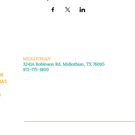
MIDLOTHIAN
3241A Robinson Rd, Midlothian, TX 76065
972-775-1800
DE
De lunes a viernes: de 8:30 a 16:00.
Sábado: Llame para concertar una cita.
MAS
Domingo
: Cerrado
S
CH.OR