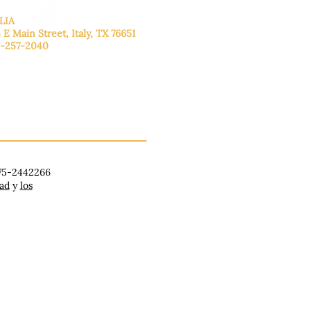
LIA
 E Main Street, Italy, TX 76651
-257-2040
lunes a viernes: de 9:00 a 17:00.
ado: 9:00 a 16:00
ingo: Cerrado
 75-2442266
dad
y
los