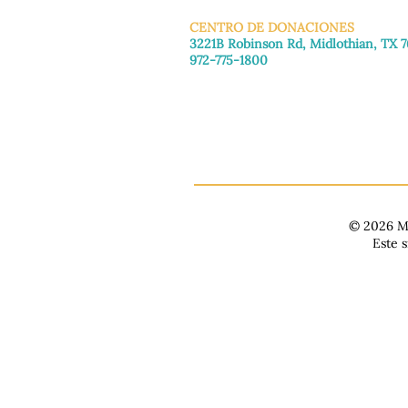
CENTRO DE DONACIONES
3221B Robinson Rd, Midlothian, TX 
972-775-1800
De martes a viernes: de 11:00 a 16:30
Sábado: 9:30 a. m. - 3:30 p. m.
Domingo y lunes: Cerrado
© 2026 Ma
Este 