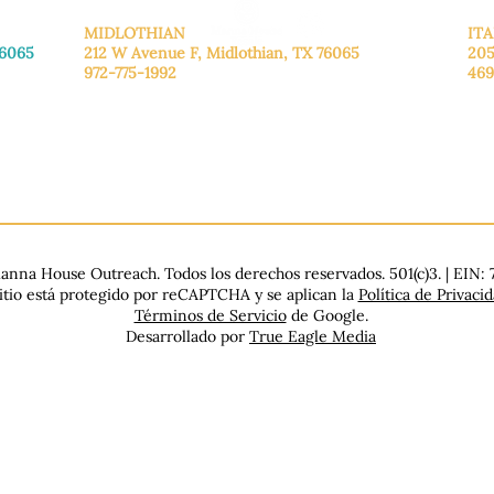
MIDLOTHIAN
ITA
76065
212 W Avenue F,
Midlothian, TX 76065
205
972-775-1992
469
De lunes a viernes: de 9:00 a 17:00.
De 
.
Sábado: 9:00 a 16:00
Sáb
Domingo: Cerrado
Dom
nna House Outreach. Todos los derechos reservados. 501(c)3. | EIN:
sitio está protegido por reCAPTCHA y se aplican la
Política de Privaci
Términos de Servicio
de Google.
Desarrollado por
True Eagle Media