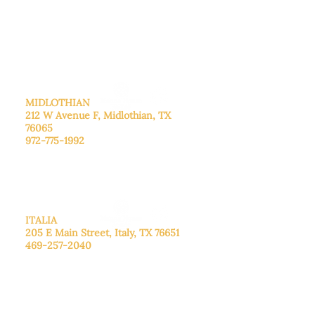
De lunes a viernes: de 8:30 a 16:00.
Sábado: Llame para concertar una
cita.
Domingo
: Cerrado
MIDLOTHIAN
212 W Avenue F,
Midlothian, TX
76065
972-775-1992
De lunes a viernes: de 9:00 a 17:00.
Sábado: 9:00 a 16:00
Domingo: Cerrado
ITALIA
205 E Main Street, Italy, TX 76651
469-257-2040
De lunes a viernes: de 9:00 a 17:00.
Sábado: 9:00 a 16:00
Domingo: Cerrado