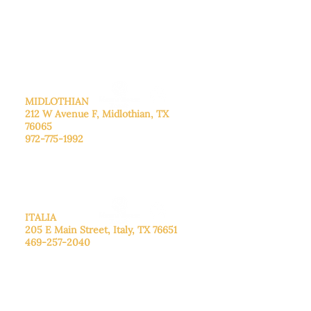
De lunes a viernes: de 8:30 a 16:00.
Sábado: Llame para concertar una
cita.
Domingo
: Cerrado
MIDLOTHIAN
212 W Avenue F,
Midlothian, TX
76065
972-775-1992
De lunes a viernes: de 9:00 a 17:00.
Sábado: 9:00 a 16:00
Domingo: Cerrado
ITALIA
205 E Main Street, Italy, TX 76651
469-257-2040
De lunes a viernes: de 9:00 a 17:00.
Sábado: 9:00 a 16:00
Domingo: Cerrado