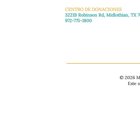
CENTRO DE DONACIONES
3221B Robinson Rd, Midlothian, TX 
972-775-1800
De martes a viernes: de 11:00 a 16:30
Sábado: 9:30 a. m. - 3:30 p. m.
Domingo y lunes: Cerrado
© 2026 Ma
Este 