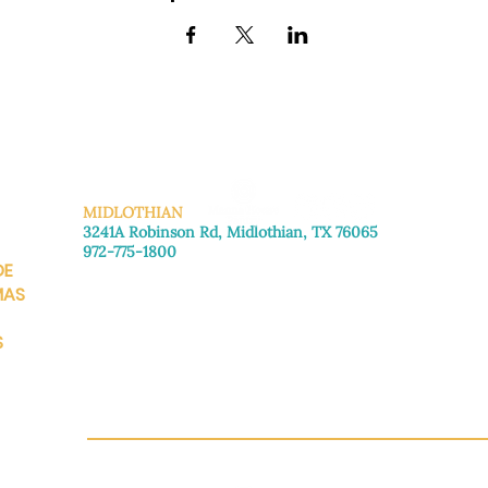
MIDLOTHIAN
3241A Robinson Rd, Midlothian, TX 76065
972-775-1800
DE
De lunes a viernes: de 8:30 a 16:00.
Sábado: Llame para concertar una cita.
MAS
Domingo
: Cerrado
S
CH.OR