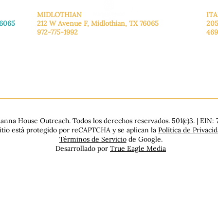
MIDLOTHIAN
ITA
76065
212 W Avenue F,
Midlothian, TX 76065
205
972-775-1992
469
De lunes a viernes: de 9:00 a 17:00.
De 
.
Sábado: 9:00 a 16:00
Sáb
Domingo: Cerrado
Dom
nna House Outreach. Todos los derechos reservados. 501(c)3. | EIN:
sitio está protegido por reCAPTCHA y se aplican la
Política de Privaci
Términos de Servicio
de Google.
Desarrollado por
True Eagle Media