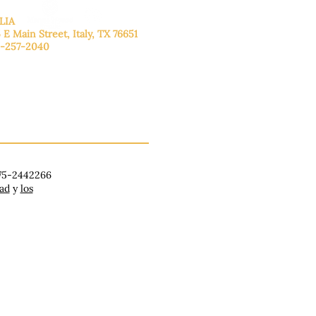
LIA
 E Main Street, Italy, TX 76651
-257-2040
lunes a viernes: de 9:00 a 17:00.
ado: 9:00 a 16:00
ingo: Cerrado
 75-2442266
dad
y
los