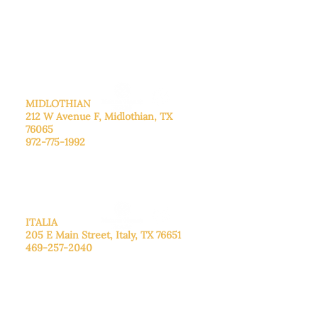
De lunes a viernes: de 8:30 a 16:00.
Sábado: Llame para concertar una
cita.
Domingo
: Cerrado
MIDLOTHIAN
212 W Avenue F,
Midlothian, TX
76065
972-775-1992
De lunes a viernes: de 9:00 a 17:00.
Sábado: 9:00 a 16:00
Domingo: Cerrado
ITALIA
205 E Main Street, Italy, TX 76651
469-257-2040
De lunes a viernes: de 9:00 a 17:00.
Sábado: 9:00 a 16:00
Domingo: Cerrado