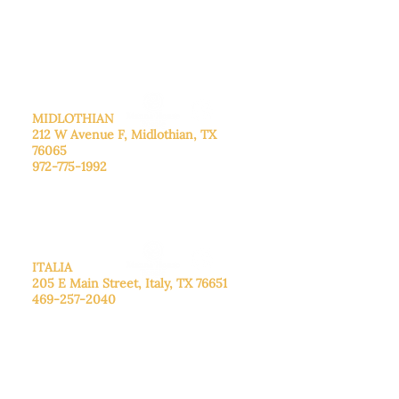
Sábado: Llame para concertar una
cita.
Domingo
: Cerrado
MIDLOTHIAN
212 W Avenue F,
Midlothian, TX
76065
972-775-1992
De lunes a viernes: de 9:00 a 17:00.
Sábado: 9:00 a 16:00
Domingo: Cerrado
ITALIA
205 E Main Street, Italy, TX 76651
469-257-2040
De lunes a viernes: de 9:00 a 17:00.
Sábado: 9:00 a 16:00
Domingo: Cerrado
CENTRO DE DONACIONES