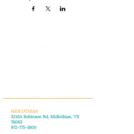
INFO@MANNAHOUSEOUTREACH.ORG
MIDLOTHIAN
3241A Robinson Rd, Midlothian, TX
76065
972-775-1800
De lunes a viernes: de 8:30 a 16:00.