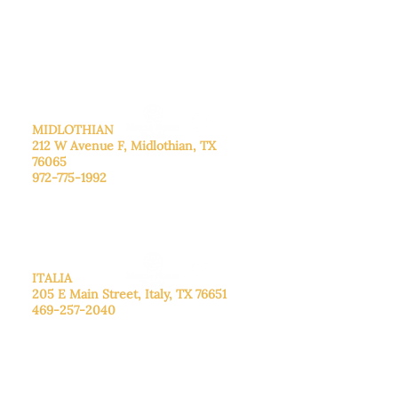
De lunes a viernes: de 8:30 a 16:00.
Sábado: Llame para concertar una
cita.
Domingo
: Cerrado
MIDLOTHIAN
212 W Avenue F,
Midlothian, TX
76065
972-775-1992
De lunes a viernes: de 9:00 a 17:00.
Sábado: 9:00 a 16:00
Domingo: Cerrado
ITALIA
205 E Main Street, Italy, TX 76651
469-257-2040
De lunes a viernes: de 9:00 a 17:00.
Sábado: 9:00 a 16:00
Domingo: Cerrado