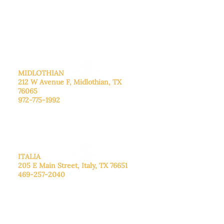
De lunes a viernes: de 8:30 a 16:00.
Sábado: Llame para concertar una
cita.
Domingo
: Cerrado
MIDLOTHIAN
212 W Avenue F,
Midlothian, TX
76065
972-775-1992
De lunes a viernes: de 9:00 a 17:00.
Sábado: 9:00 a 16:00
Domingo: Cerrado
ITALIA
205 E Main Street, Italy, TX 76651
469-257-2040
De lunes a viernes: de 9:00 a 17:00.
Sábado: 9:00 a 16:00
Domingo: Cerrado