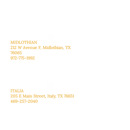
De lunes a viernes: de 8:30 a 16:00.
Sábado: Llame para concertar una
cita.
Domingo
: Cerrado
MIDLOTHIAN
212 W Avenue F,
Midlothian, TX
76065
972-775-1992
De lunes a viernes: de 9:00 a 17:00.
Sábado: 9:00 a 16:00
Domingo: Cerrado
ITALIA
205 E Main Street, Italy, TX 76651
469-257-2040
De lunes a viernes: de 9:00 a 17:00.
Sábado: 9:00 a 16:00
Domingo: Cerrado