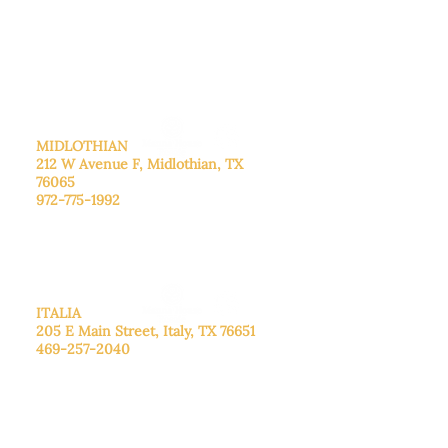
De lunes a viernes: de 8:30 a 16:00.
Sábado: Llame para concertar una
cita.
Domingo
: Cerrado
MIDLOTHIAN
212 W Avenue F,
Midlothian, TX
76065
972-775-1992
De lunes a viernes: de 9:00 a 17:00.
Sábado: 9:00 a 16:00
Domingo: Cerrado
ITALIA
205 E Main Street, Italy, TX 76651
469-257-2040
De lunes a viernes: de 9:00 a 17:00.
Sábado: 9:00 a 16:00
Domingo: Cerrado