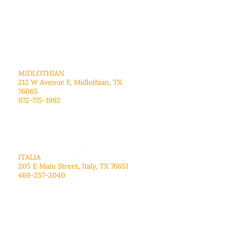
De lunes a viernes: de 8:30 a 16:00.
Sábado: Llame para concertar una
cita.
Domingo
: Cerrado
MIDLOTHIAN
212 W Avenue F,
Midlothian, TX
76065
972-775-1992
De lunes a viernes: de 9:00 a 17:00.
Sábado: 9:00 a 16:00
Domingo: Cerrado
ITALIA
205 E Main Street, Italy, TX 76651
469-257-2040
De lunes a viernes: de 9:00 a 17:00.
Sábado: 9:00 a 16:00
Domingo: Cerrado