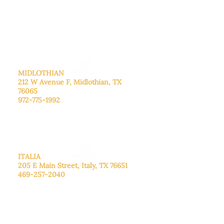
De lunes a viernes: de 8:30 a 16:00.
Sábado: Llame para concertar una
cita.
Domingo
: Cerrado
MIDLOTHIAN
212 W Avenue F,
Midlothian, TX
76065
972-775-1992
De lunes a viernes: de 9:00 a 17:00.
Sábado: 9:00 a 16:00
Domingo: Cerrado
ITALIA
205 E Main Street, Italy, TX 76651
469-257-2040
De lunes a viernes: de 9:00 a 17:00.
Sábado: 9:00 a 16:00
Domingo: Cerrado