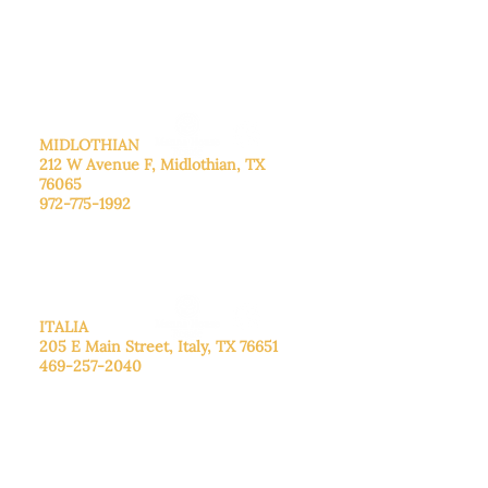
Sábado: Llame para concertar una
cita.
Domingo
: Cerrado
MIDLOTHIAN
212 W Avenue F,
Midlothian, TX
76065
972-775-1992
De lunes a viernes: de 9:00 a 17:00.
Sábado: 9:00 a 16:00
Domingo: Cerrado
ITALIA
205 E Main Street, Italy, TX 76651
469-257-2040
De lunes a viernes: de 9:00 a 17:00.
Sábado: 9:00 a 16:00
Domingo: Cerrado
CENTRO DE DONACIONES