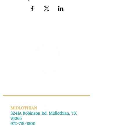
INFO@MANNAHOUSEOUTREACH.ORG
MIDLOTHIAN
3241A Robinson Rd, Midlothian, TX
76065
972-775-1800
De lunes a viernes: de 8:30 a 16:00.